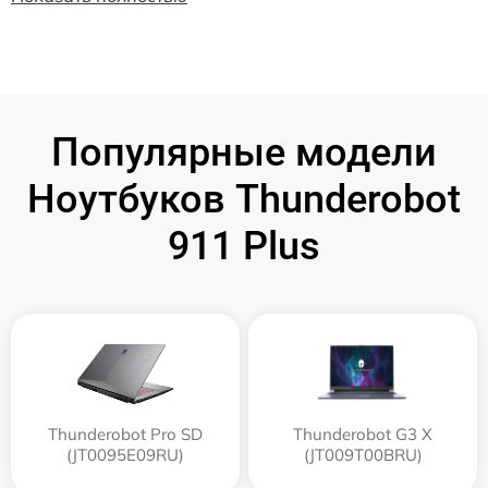
Популярные модели
Ноутбуков Thunderobot
911 Plus
Thunderobot Pro SD
Thunderobot G3 X
(JT0095E09RU)
(JT009T00BRU)