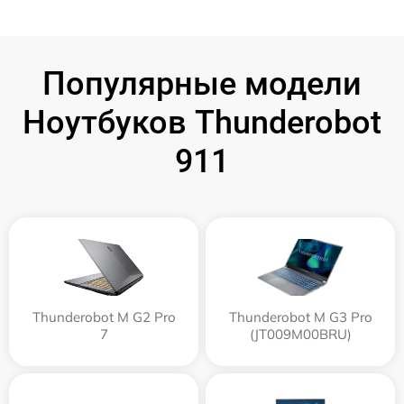
Популярные модели
Ноутбуков Thunderobot
911
Thunderobot M G2 Pro
Thunderobot M G3 Pro
7
(JT009M00BRU)