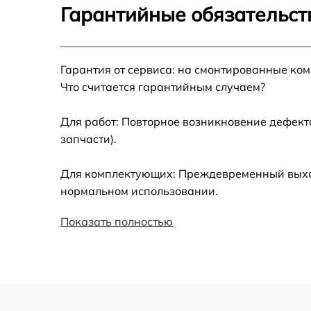
Гарантийные обязательст
Установка драйверов
Гарантия от сервиса: на смонтированные ко
Замена вебкамеры
Что считается гарантийным случаем?
Ремонт петель крышки
Для работ: Повторное возникновение дефект
запчасти).
Настройка Wi-Fi
Для комплектующих: Преждевременный выход 
Замена шим-контроллера
нормальном использовании.
Показать полностью
Замена контроллера питания
Замена тачпада
Замена USB порта