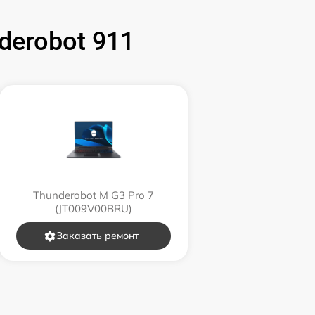
erobot 911
1595 р
2600 р
995 р
1500 р
1200 р
Thunderobot M G3 Pro 7
(JT009V00BRU)
845 р
Заказать ремонт
1290 р
1460 р