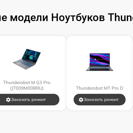
е модели Ноутбуков Thund
от 120 мин
от 60 мин
от 50 мин
от 120 мин
от 70 мин
Thunderobot M G3 Pro
(JT009M00BRU)
Thunderobot MT Pro D
от 30 мин
Заказать ремонт
Заказать ремонт
от 80 мин
от 80 мин