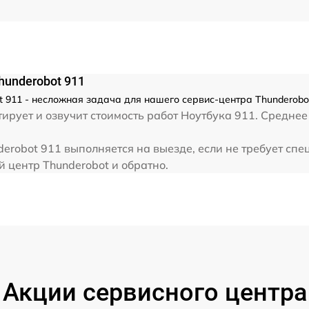
от 80 мин
от 30 мин
underobot 911
 911 - несложная задача для нашего сервис-центра Thunderobot
от 40 мин
рует и озвучит стоимость работ Ноутбука 911. Среднее 
robot 911 выполняется на выезде, если не требует спе
от 70 мин
 центр Thunderobot и обратно.
от 60 мин
от 60 мин
Акции сервисного центра