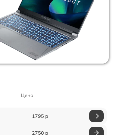
Цена
1795 р
2750 р