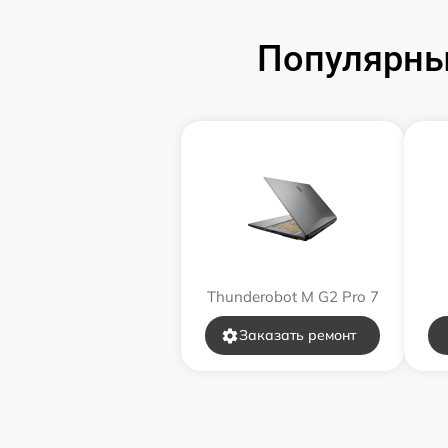
Популярны
Замена звуковой карты
Замена микрофона
Замена оперативной памяти
Замена процессора
Замена системы охлаждения
Thunderobot M G2 Pro 7
Замена термопасты
Заказать ремонт
Замена шлейфа матрицы
Замена экрана