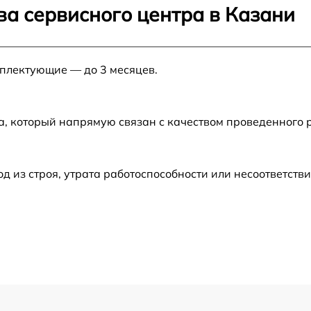
ва сервисного центра в Казани
от 120 мин
мплектующие — до 3 месяцев.
от 50 мин
от 50 мин
а, который напрямую связан с качеством проведенного 
от 70 мин
из строя, утрата работоспособности или несоответств
от 120 мин
от 120 мин
от 60 мин
от 60 мин