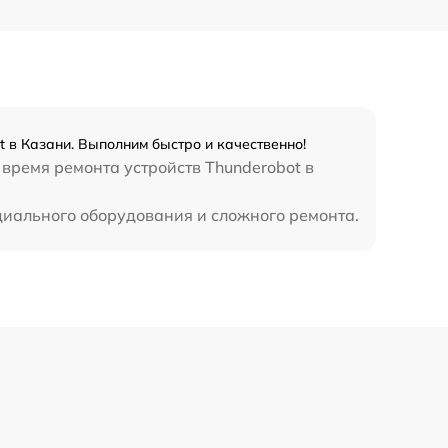
2750 р
1195 р
 в Казани. Выполним быстро и качественно!
620 р
время ремонта устройств Thunderobot в
циального оборудования и сложного ремонта.
990 р
1045 р
1800 р