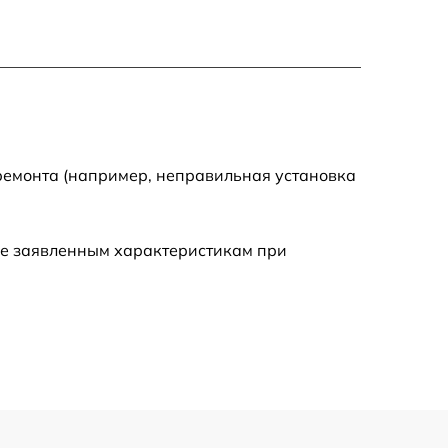
1170 р
1620 р
1045 р
ремонта (например, неправильная установка
1260 р
ие заявленным характеристикам при
2700 р
1495 р
1130 р
1595 р