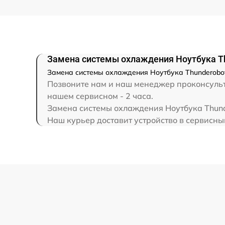
Замена северного моста
Замена SSD
Замена системы охлаждения Ноутбука Th
Замена системы охлаждения Ноутбука Thunderobot
Замена аккумулятора
Позвоните нам и наш менеджер проконсульти
нашем сервисном - 2 часа.
Замена системы охлаждения Ноутбука Thunde
Замена клавиатуры
Наш курьер доставит устройство в сервисный
Замена корпуса
Замена HDMI