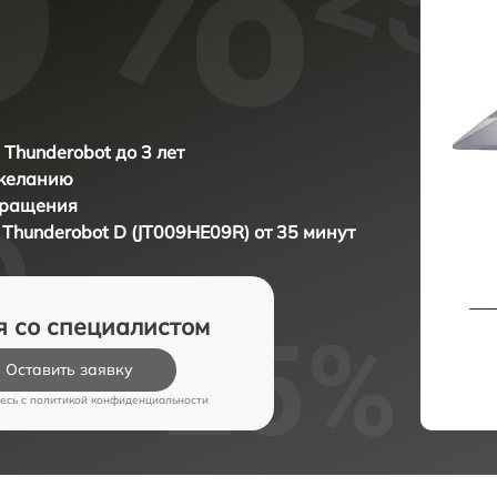
 Thunderobot до 3 лет
 желанию
бращения
а
Thunderobot D (JT009HE09R) от 35 минут
я со специалистом
Оставить заявку
есь c
политикой конфиденциальности