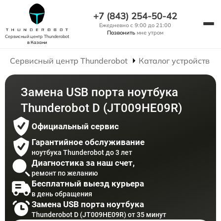
+7 (843) 254-50-42
Ежедневно с 9:00 до 21:00
Позвонить
мне утром
Сервисный центр Thunderobot
в Казани
Сервисный центр Thunderobot
Каталог устройств
Замена USB порта ноутбука
Thunderobot D (JT009HE09R)
Официальный сервис
Гарантийное обслуживание
ноутбука Thunderobot до 3 лет
Диагностика за наш счет,
ремонт по желанию
Бесплатный выезд курьера
в день обращения
Замена USB порта ноутбука
Thunderobot D (JT009HE09R) от 35 минут