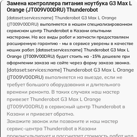
Замена контроллера питания ноутбука G3 Max L
Orange (JT009V00DRU) Thunderobot
[dataset:services:name] Thunderobot G3 Max L Orange
(JT009V00DRU)
выполняется в нашем специализированном
сервисном центр Thunderobot в Казани опытными
мастерами. На все виды работ и запчасти предоставляем
расширенную гарантию - мы в сервисе уверены в качестве
наших работ. [dataset:services:name] Thunderobot G3 Max L
Orange (JT009V00DRU) будет стоить на -15% дешевле при
оформлении заказа на сайте через форму заказа звонка.
[dataset:services:name] Thunderobot G3 Max L Orange
(JT009V00DRU)
выполняется на выезде, если не
требует большого оборудования и длительного
времени ремонта. В таких случаях наш мастер
привезет Thunderobot G3 Max L Orange
(JT009V00DRU) в сервисный центр Thunderobot в
Казани и привезет обратно.
Закажите звонок или позвоните и наш мастер
сервис-центра Thunderobot в Казани
проконсультирует и рассчитает стоимость работ над