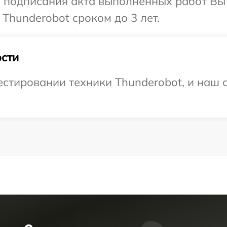
и подписания акта выполненных работ В
Thunderobot сроком до 3 лет.
сти
тировании техники Thunderobot, и наш с