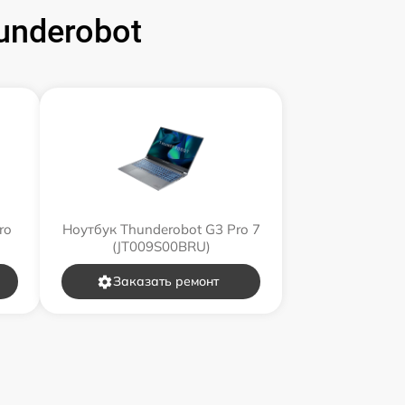
underobot
ro
Ноутбук Thunderobot G3 Pro 7
(JT009S00BRU)
Заказать ремонт