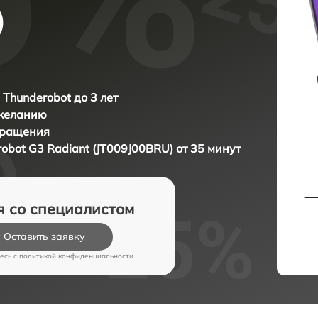
)
 Thunderobot до 3 лет
 желанию
бращения
obot G3 Radiant (JT009J00BRU) от 35 минут
я со специалистом
Оставить заявку
есь c
политикой конфиденциальности