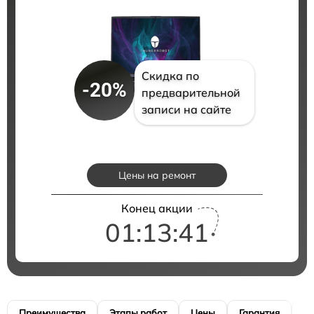
Скидка по
-20%
предварительной
записи на сайте
Цены на ремонт
Конец акции
01:13:40
Преимущества
Этапы работ
Цены
Гарантия
М