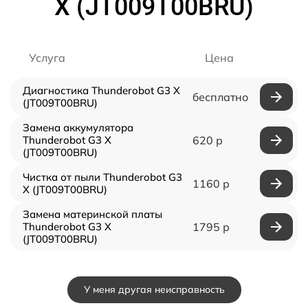
X (JT009T00BRU)
Услуга
Цена
Диагностика Thunderobot G3 X
бесплатно
(JT009T00BRU)
Замена аккумулятора
Thunderobot G3 X
620 р
(JT009T00BRU)
Чистка от пыли Thunderobot G3
1160 р
X (JT009T00BRU)
Замена материнской платы
Thunderobot G3 X
1795 р
(JT009T00BRU)
У меня другая неисправность