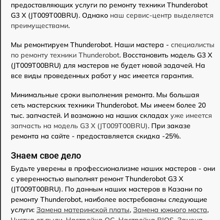
предоставляющих услуги по ремонту техники Thunderobot
G3 X (JT009T00BRU). Однако
наш сервис-центр выделяется
преимуществами
.
Мы ремонтируем Thunderobot. Наши мастера -
специалисты
по ремонту техники Thunderobot
. Восстановить модель G3 X
(JT009T00BRU) для мастеров не будет новой задачей. На
все виды проведенных работ у нас имеется гарантия.
Минимальные сроки выполнения ремонта. Мы большая
сеть мастерских техники Thunderobot. Мы имеем более 20
тыс. запчастей. И возможно на наших складах
уже имеется
запчасть на модель G3 X (JT009T00BRU)
. При заказе
ремонта на сайте - предоставляется скидка -25%.
Знаем свое дело
Будьте уверены в профессионализме наших мастеров - они
с уверенностью выполнят ремонт Thunderobot G3 X
(JT009T00BRU). По данным наших мастеров в Казани по
ремонту Thunderobot, наиболее востребованы следующие
услуги:
Замена материнской платы
,
Замена южного моста
,
Чистка от пыли
,
Настройка ОС
,
Настройка BIOS
,
Замена