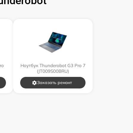
underobot
ro
Ноутбук Thunderobot G3 Pro 7
(JT009S00BRU)
Заказать ремонт