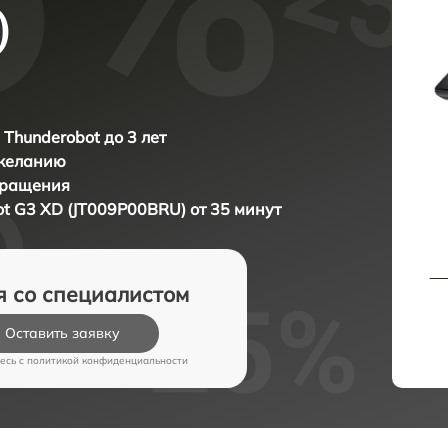
)
 Thunderobot до 3 лет
 желанию
бращения
t G3 XD (JT009P00BRU) от 35 минут
я со специалистом
Оставить заявку
есь c
политикой конфиденциальности