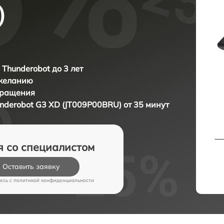
)
 Thunderobot до 3 лет
 желанию
бращения
nderobot G3 XD (JT009P00BRU) от 35 минут
я со специалистом
Оставить заявку
есь c
политикой конфиденциальности