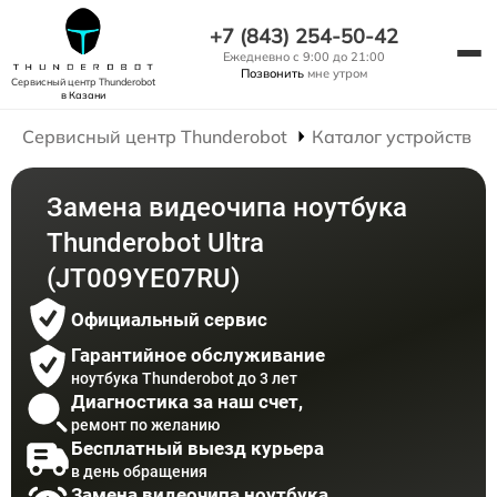
+7 (843) 254-50-42
Ежедневно с 9:00 до 21:00
Позвонить
мне утром
Сервисный центр Thunderobot
в Казани
Сервисный центр Thunderobot
Каталог устройств
Замена видеочипа ноутбука
Thunderobot Ultra
(JT009YE07RU)
Официальный сервис
Гарантийное обслуживание
ноутбука Thunderobot до 3 лет
Диагностика за наш счет,
ремонт по желанию
Бесплатный выезд курьера
в день обращения
Замена видеочипа ноутбука