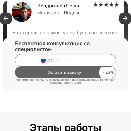
Кондратьев Павел
Нужна консультация?
Источник –
Яндекс
Закажите бесплатную консультацию
Этот сервис по ремонту ноутбуков высшего качеств
Бесплатная консультация со
специалистом
Оставить заявку
Нажимая на кнопку "Оставить заявку" Вы соглашаетесь c
политикой
конфиденциальности
Этапы работы